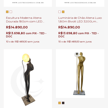
Escultura Moderna Atena
Luminária de Chão Atena Luxo
Dourada 180cm com LED
1,80m Bivolt LED 3200Lm
3200Lm e Lâmpada E-27 |
para Sala de Estar | Coluna
R$14.890,00
R$14.890,00
Coluna de Piso Atena
Decorativa Atena Branca em
Premium Iluminação
Resina
R$13.698,80
R$13.698,80
com
PIX • TED •
com
PIX • TED •
Decorativa 3000K Bivolt
DOC
DOC
10
x
de
R$1.489,00
sem juros
10
x
de
R$1.489,00
sem juros