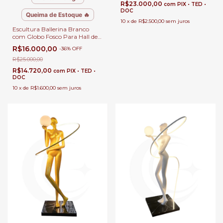
R$23.000,00
com
PIX • TED •
DOC
Queima de Estoque 🔥
10
x
de
R$2.500,00
sem juros
Escultura Ballerina Branco
com Globo Fosco Para Hall de
Entrada, Sala de Estar e Jardim
R$16.000,00
-
36
%
OFF
de Inverno
R$25.000,00
R$14.720,00
com
PIX • TED •
DOC
10
x
de
R$1.600,00
sem juros