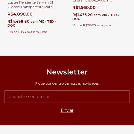
Cristal 15 Ø86,5x71cm
Lustre Pendente Sarvah 21
Lâmpadas E-14 Para Pé Direito
Globos Transparente Para
R$1.560,00
Duplo e Sala de Jantar
Casas Pé Direito Duplo e Alto.
R$4.890,00
R$1.435,20
com
PIX • TED •
DOC
R$4.498,80
com
PIX • TED •
10
x
de
R$156,00
sem juros
DOC
10
x
de
R$489,00
sem juros
Newsletter
Fique por dentro da nossas novidades