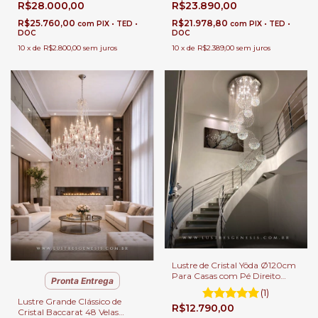
R$28.000,00
R$23.890,00
Transparentes | Casas Pé
Direito Duplo
R$25.760,00
R$21.978,80
com
PIX • TED •
com
PIX • TED •
DOC
DOC
10
x
de
R$2.800,00
sem juros
10
x
de
R$2.389,00
sem juros
Lustre de Cristal Yôda Ø120cm
Para Casas com Pé Direito
Pronta Entrega
Duplo.
(1)
Lustre Grande Clássico de
R$12.790,00
Cristal Baccarat 48 Velas