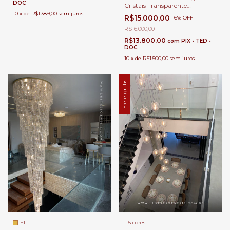
DOC
Cristais Transparente
Ø120x180 para Casas com Pé
10
x
de
R$1.389,00
sem juros
R$15.000,00
-
6
%
OFF
Direito Duplo e Buffet
R$16.000,00
R$13.800,00
com
PIX • TED •
DOC
10
x
de
R$1.500,00
sem juros
Frete grátis
+1
5 cores