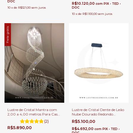
DOC
R$10.120,00
com
PIX • TED •
10
x
de
R$321,00
sem juros
DOC
10
x
de
R$1.100,00
sem juros
Frete grátis
Lustre de Cristal Mantra com
Lustre de Cristal Dente de Leão
2,00 a 4,00 metros Para Casas
Nube Dourado Redondo
com Pé Direito Duplo
Ø120cm de LED 84w 3000K
(2)
R$5.100,00
Para Sala de Jantar Pé Direito
R$5.890,00
Duplo
R$4.692,00
com
PIX • TED •
DOC