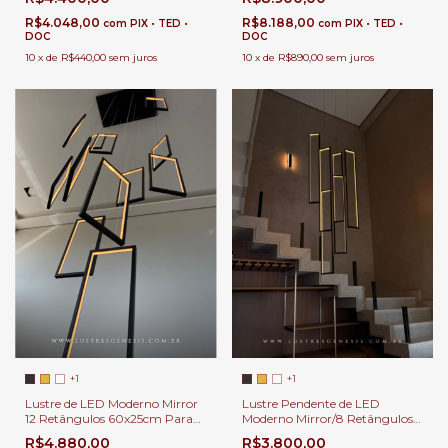
Duplo e Alto
Entrada
R$8.188,00
R$4.048,00
com
PIX • TED •
com
PIX • TED •
DOC
DOC
10
x
de
R$890,00
sem juros
10
x
de
R$440,00
sem juros
+1
+1
Lustre de LED Moderno Mirror
Lustre Pendente de LED
12 Retângulos 60x25cm Para
Moderno Mirror/8 Retângulos
Casas Pé Direito Duplo e Alto
60x25cm Para Casas Pé Direito
R$4.880,00
R$3.800,00