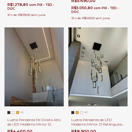
R$5.490,00
R$1.278,80
com
PIX • TED •
R$5.050,80
com
PIX • TED •
DOC
DOC
10
x
de
R$139,00
sem juros
10
x
de
R$549,00
sem juros
+1
+1
Lustre Pendente de LED
Lustre Pendente Pé Direito Alto
Moderno Mirror 21 Retângulos
de LED Moderno Mirror 12
60x25cm Para Casas Pé Direito
Retângulos Para Hall de
R$8.900,00
R$4.400,00