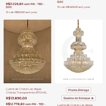
DOC
R$3.026,80
com
PIX • TED •
10
x
de
R$1.600,00
sem juros
DOC
10
x
de
R$329,00
sem juros
Lustre de Cristal Las Vegas
Pronta Entrega
Cristais Transparente Ø110x160
para Casas com Pé Direito
R$13.890,00
Queima de Estoque 🔥
Duplo e Buffet
R$12.778,80
com
PIX • TED •
Lustre de Cristal Las Vegas