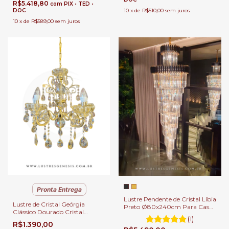
R$5.418,80
com
PIX • TED •
DOC
10
x
de
R$510,00
sem juros
10
x
de
R$589,00
sem juros
Pronta Entrega
Lustre Pendente de Cristal Líbia
Lustre de Cristal Geórgia
Preto Ø80x240cm Para Casas
Clássico Dourado Cristal
Pé Direito Duplo e Alto
(1)
Âmbar 5 Braços para Casas
R$1.390,00
com Pé Direito Duplo e Buffet