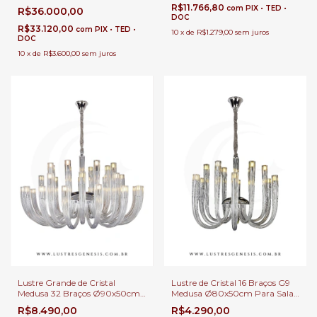
Detalhes Rubro Para Casas
R$11.766,80
com
PIX • TED •
R$36.000,00
com Pé Direito Duplo, Lobbies
DOC
de Hotéis e Salões de Festas
R$33.120,00
com
PIX • TED •
10
x
de
R$1.279,00
sem juros
DOC
10
x
de
R$3.600,00
sem juros
Lustre Grande de Cristal
Lustre de Cristal 16 Braços G9
Medusa 32 Braços Ø90x50cm
Medusa Ø80x50cm Para Sala
Lâmpada G9 Para Sala de
de Jantar Pé Direito Duplo e
R$8.490,00
R$4.290,00
Estar e Jantar Pé Direito Duplo
Alto