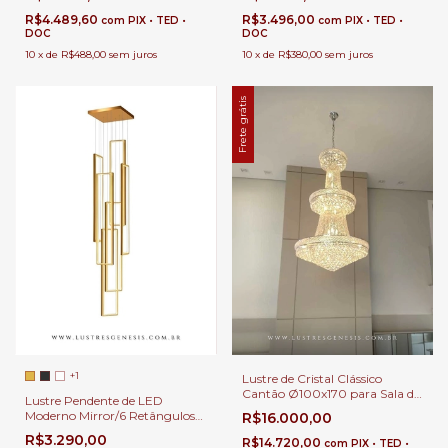
Duplo e Alto
R$4.489,60
R$3.496,00
com
PIX • TED •
com
PIX • TED •
DOC
DOC
10
x
de
R$488,00
sem juros
10
x
de
R$380,00
sem juros
Frete grátis
+1
Lustre de Cristal Clássico
Cantão Ø100x170 para Sala de
Lustre Pendente de LED
Jantar, Sala de Estar, Escadas,
Moderno Mirror/6 Retângulos
R$16.000,00
Pé Direito Duplo e Alto.
60x25cm Para Casas Pé Direito
R$3.290,00
R$14.720,00
com
PIX • TED •
Duplo e Alto