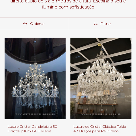
direito duplo de 5 a 8 metros de altura. Escolha o seu e
ilumine com sofisticação
Ordenar
Filtrar
Lustre Cristal Candelabro 50
Lustre de Cristal Clássico Tokio
Braços Ø168x180H Maria
48 Braços para Pé Direito
Thereza | Cristais
Duplo