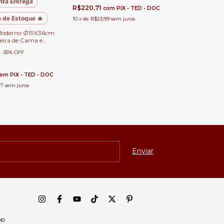
nta Entrega
R$220,71
com
PIX • TED • DOC
 de Estoque 🔥
10
x
de
R$23,99
sem juros
Moderno Ø19X36cm
eira de Cama e
0
-
35
%
OFF
com
PIX • TED • DOC
27
sem juros
pp