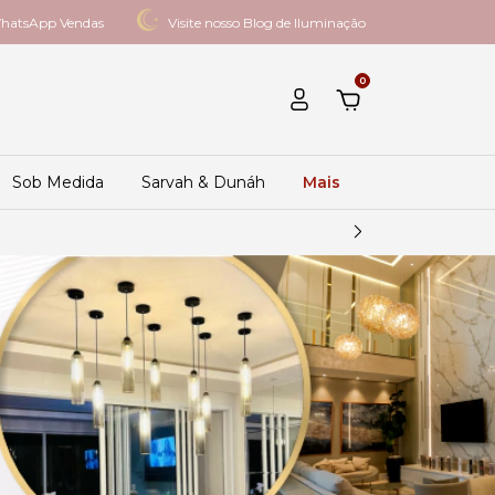
hatsApp Vendas
Visite nosso Blog de Iluminação
0
Sob Medida
Sarvah & Dunáh
Mais