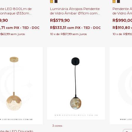
nte LED 800Lm de
Luminária Átropos Pendente
Pendente Á
 Conhaque Ø33cm
de Vidro Âmbar Ø11cm com
de Vidro 
to Para Bancadas,
LED Integrado de 400Lm
LED Integ
9,90
R$579,90
R$990,0
e Cabeceira, Lavabos e
Para Bancadas, Mesa de
Para Banca
Cabeceira, Lavabos e Ilhas
Cabeceira, 
,71
R$533,51
R$910,80
com
PIX • TED • DOC
com
PIX • TED • DOC
R$63,99
sem juros
10
x
de
R$57,99
sem juros
10
x
de
R$99,
3 cores
te de LED Dourado