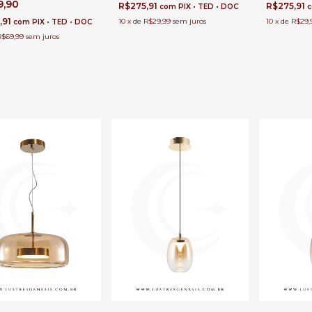
9,90
Gourmet
R$275,91
R$275,91
com
PIX • TED • DOC
e Cabeceira, Lavabos e
,91
10
x
de
R$29,99
sem juros
10
x
de
R$29,
com
PIX • TED • DOC
R$69,99
sem juros