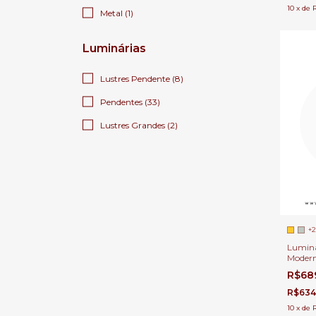
10
x
de
Metal (1)
Luminárias
Lustres Pendente (8)
Pendentes (33)
Lustres Grandes (2)
+2
Luminá
Modern
Ø22x3
R$68
Cabece
R$634
10
x
de