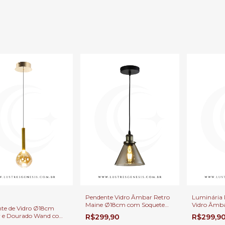
Pendente Vidro Âmbar Retro
Luminária 
Maine Ø18cm com Soquete
Vidro Âmb
te de Vidro Ø18cm
E27 para Bancada de Área
Industrial 
 e Dourado Wand com
R$299,90
R$299,9
Gourmet
Balcão de 
80Lm Para Bancadas,