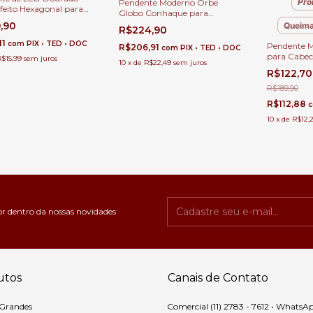
Pro
Pendente Moderno Orbe
Efeito Hexagonal para
Globo Conhaque para
ira de Cama, Balcão de
Lavabos, Cabeceira de Cama e
9,90
Queima
R$224,90
a e Quartos de Casal
Balcão de Cozinha.
11
com
PIX • TED • DOC
Pendente 
R$206,91
com
PIX • TED • DOC
para Cabec
R$15,99
sem juros
10
x
de
R$22,49
sem juros
Lavabos
R$122,7
R$189,90
R$112,88
10
x
de
R$12,
or dentro da nossas novidades
utos
Canais de Contato
 Grandes
Comercial (11) 2783 - 7612 • WhatsA