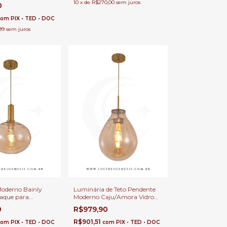
uartos e Lavabo -
10
x
de
R$270,00
sem juros
0
AGATA-AMBAR
com
PIX • TED • DOC
99
sem juros
oderno Bainly
Luminária de Teto Pendente
aque para
Moderno Caju/Amora Vidro
de Cama, Balcão de
Ø30x40h Conhaque Para Pé
0
R$979,90
uartos, Lavabo e
Direito Duplo e Sala de Jantar
met
R$901,51
com
PIX • TED • DOC
com
PIX • TED • DOC