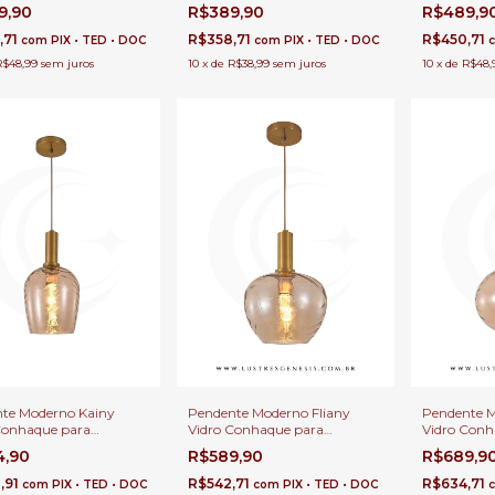
a, Balcão de Cozinha,
Cozinha, Quartos e Lavabo -
Cozinha, Q
9,90
R$389,90
R$489,9
s, Lavabo e Área
GMH o P-CITRINO-AMBAR
GMH o P-
et
,71
R$358,71
R$450,71
com
PIX • TED • DOC
com
PIX • TED • DOC
R$48,99
sem juros
10
x
de
R$38,99
sem juros
10
x
de
R$48,
te Moderno Kainy
Pendente Moderno Fliany
Pendente M
Conhaque para
Vidro Conhaque para
Vidro Conh
ira de Cama, Balcão de
Cabeceira de Cama, Balcão de
Cabeceira 
4,90
R$589,90
R$689,9
a, Quartos, Lavabo e
Cozinha, Quartos, Lavabo e
Cozinha, Q
Gourmet
Área Gourmet
Área Gour
,91
R$542,71
R$634,71
com
PIX • TED • DOC
com
PIX • TED • DOC