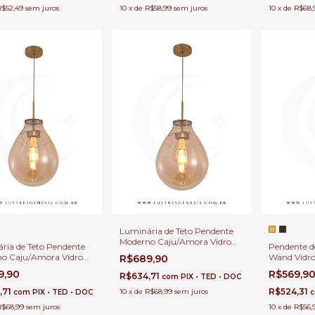
R$52,49
sem juros
10
x
de
R$58,99
sem juros
10
x
de
R$68,
Luminária de Teto Pendente
Moderno Caju/Amora Vidro
ria de Teto Pendente
Pendente 
Ø23x30cm Conhaque Para
o Caju/Amora Vidro
Wand Vidr
R$689,90
Pé Direito Duplo e Sala de
0cm Conhaque Para
Ø12cm Para
9,90
Jantar
R$569,9
R$634,71
com
PIX • TED • DOC
ira de Cama e Lavabo
de Cabeceir
,71
R$524,31
10
x
de
R$68,99
sem juros
com
PIX • TED • DOC
R$68,99
sem juros
10
x
de
R$56,