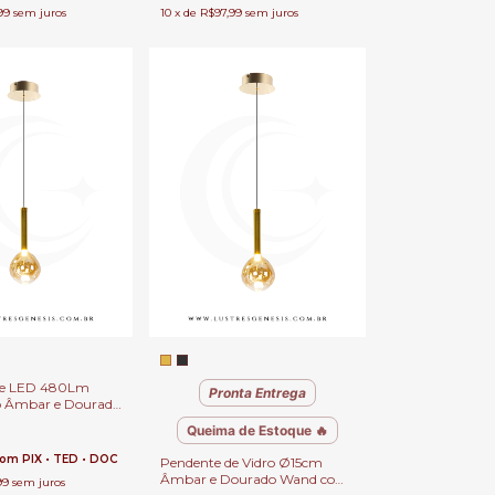
99
sem juros
10
x
de
R$97,99
sem juros
de LED 480Lm
Pronta Entrega
o Âmbar e Dourado
 Bancadas, Mesa
0
Queima de Estoque 🔥
a, Lavabos e Ilhas
com
PIX • TED • DOC
Pendente de Vidro Ø15cm
Âmbar e Dourado Wand com
99
sem juros