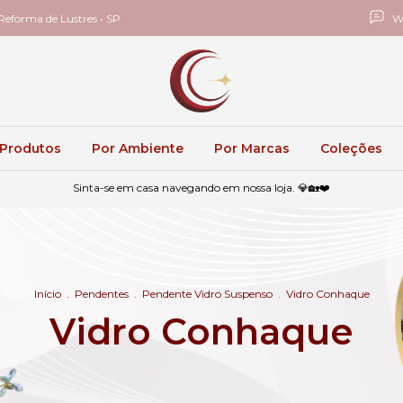
eforma de Lustres • SP
W
 Produtos
Por Ambiente
Por Marcas
Coleções
Sinta-se em casa navegando em nossa loja. 💎🏡❤️
Início
.
Pendentes
.
Pendente Vidro Suspenso
.
Vidro Conhaque
Vidro Conhaque