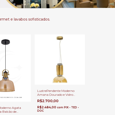
met e lavabos sofisticados.
LustrePendente Moderno
Amana Dourado e Vidro
Âmbar Ø40cmxH53 para
R$2.700,00
Sala de Jantar e Área
Gourmet
R$2.484,00
Moderno Agata
com
PIX • TED •
DOC
 Balcão de