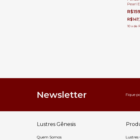
Pearl 
Cabece
R$15
Cozinh
R$147,
10
x
de
Newsletter
Fique p
Lustres Gênesis
Prod
Quem Somos
Lustres