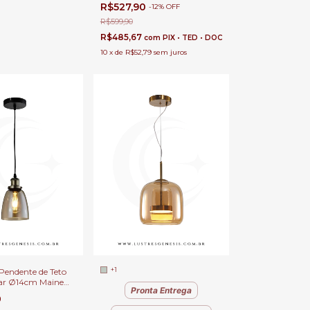
LED 480Lm Para Bancadas,
R$527,90
-
12
%
OFF
Mesa de Cabeceira, Lavabos e
Ilhas
R$599,90
R$485,67
com
PIX • TED • DOC
10
x
de
R$52,79
sem juros
+1
Pendente de Teto
ar Ø14cm Maine
Pronta Entrega
Soquete E27 para
0
Cozinha e Área