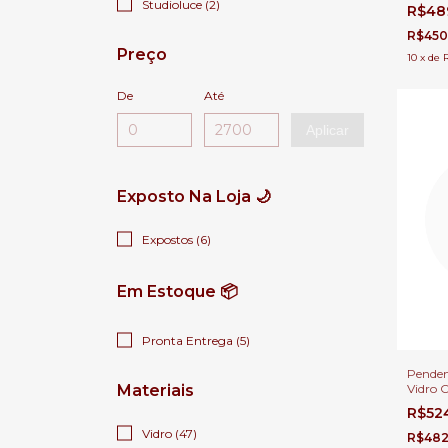
de Cam
Studioluce (2)
R$48
Quarto
Gourm
R$450
Preço
10
x
de
De
Até
Aplicar
Exposto Na Loja 🌙
Expostos (6)
Em Estoque 📦
Pronta Entrega (5)
Penden
Materiais
Vidro 
Cabece
R$52
Cozinh
Vidro (47)
Área 
R$482