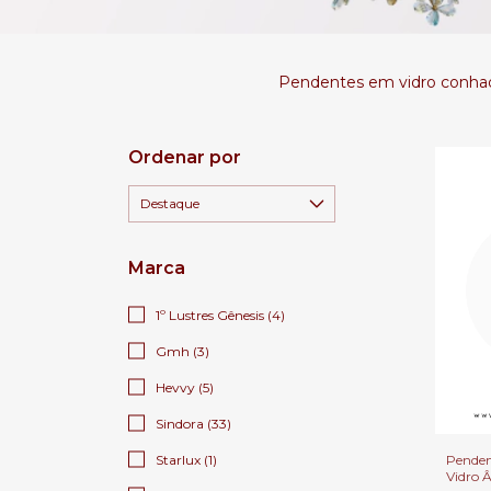
Pendentes em vidro conhaqu
Ordenar por
Marca
1º Lustres Gênesis (4)
Gmh (3)
Hevvy (5)
Sindora (33)
Pende
Starlux (1)
Vidro 