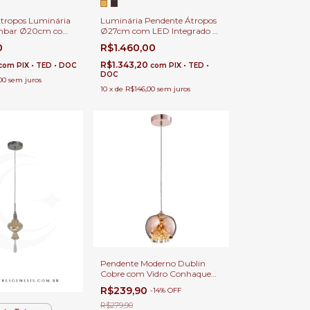
tropos Luminária
Luminária Pendente Átropos
Âmbar Ø20cm com
Ø27cm com LED Integrado de
rado de 640Lm
1200Lm Para Bancadas, Mesa
0
R$1.460,00
das, Mesa de
de Cabeceira, Lavabos e Ilhas
Lavabos e Ilhas
R$1.343,20
com
PIX • TED • DOC
com
PIX • TED •
DOC
00
sem juros
10
x
de
R$146,00
sem juros
Pendente Moderno Dublin
Cobre com Vidro Conhaque
para Sala de Jantar, Balcão de
R$239,90
-
14
%
OFF
Cozinha e Ambientes
Gourmet
R$279,90