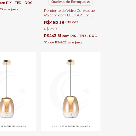
Queima de Estoque 🔥
com
PIX • TED • DOC
99
sem juros
Pendente de Vidro Conhaque
Ø23cm com LED 800Lm
Amaranto Para Bancadas,
R$482,19
-
11
%
OFF
Mesa de Cabeceira, Lavabos e
Ilhas
R$539,90
R$443,61
com
PIX • TED • DOC
10
x
de
R$48,22
sem juros