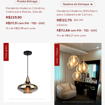
Pronta Entrega
Queima de Estoque 🔥
Pendente Moderno Cilíndrico
Pendente Moderno Ø19X36cm
Cobre para Balcão, Sala de
para Cabeceira de Cama e
Jantar e Lavabo
R$229,90
Lavabos
R$122,70
-
35
%
OFF
R$211,51
com
PIX • TED • DOC
R$189,90
10
x
de
R$22,99
sem juros
R$112,88
com
PIX • TED • DOC
10
x
de
R$12,27
sem juros
Frete grátis
Leve + Pague -