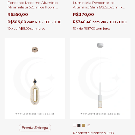
Pendente Moderno Alumínio
Luminária Pendente Ice
Minimalista 52cm Ice II com
Alumínio Slim Ø2,5x52cm 1x
Lâmpada Gu10 MR11 Para
G9 Para Balcão de Cozinha,
R$550,00
R$370,00
Balcão de Cozinha, Lavabo e
Lavabo e Cabeceira de Cama
Cabeceira de Cama
R$506,00
R$340,40
com
PIX • TED • DOC
com
PIX • TED • DOC
10
x
de
R$55,00
sem juros
10
x
de
R$37,00
sem juros
+2
Pronta Entrega
Pendente Moderno LED