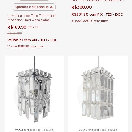
Cama e Lavabo e Balcão de
R$360,00
Queima de Estoque 🔥
Cozinha.
R$331,20
com
PIX • TED • DOC
Luminária de Teto Pendente
Moderno Navi Para Salas
10
x
de
R$36,00
sem juros
Lavabos Balcão e Cabeceira de
R$169,90
-
32
%
OFF
Cama
R$249,90
R$156,31
com
PIX • TED • DOC
10
x
de
R$16,99
sem juros