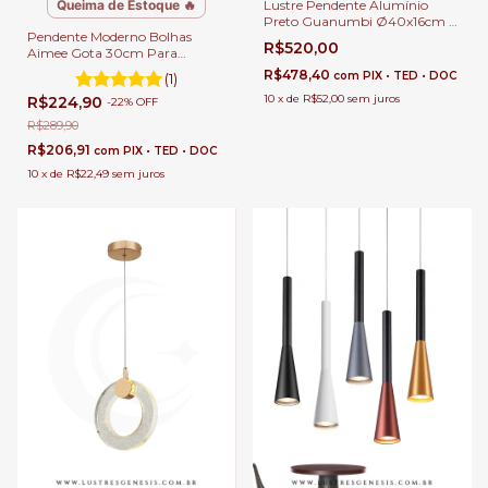
Queima de Estoque 🔥
Lustre Pendente Alumínio
Preto Guanumbi Ø40x16cm 1x
Pendente Moderno Bolhas
MR11 GU10 Para Sala de Estar e
R$520,00
Aimee Gota 30cm Para
Jantar
Quarto, Cabeceira de Cama,
R$478,40
com
PIX • TED • DOC
(1)
Balcão, Banheiro e Lavabo.
10
x
de
R$52,00
sem juros
R$224,90
-
22
%
OFF
R$289,90
R$206,91
com
PIX • TED • DOC
10
x
de
R$22,49
sem juros