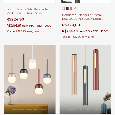
+2
Luminária de Teto Pendente
Moderno Bull Para Salas
Pendente Triangular Metal
Lavabos Balcão e Cabeceira de
LED 300Lm 3000K Mosk
R$224,90
Cama
28cm Para Cabeceira de Cama
R$320,00
R$206,91
com
PIX • TED • DOC
e Bancada Área Gourmet
Moderna
R$294,40
10
x
de
R$22,49
sem juros
com
PIX • TED • DOC
10
x
de
R$32,00
sem juros