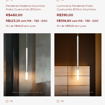
Pendente Moderno Alumínio
Luminária Pendente Preto
Preto Guanumbi Ø30cm
Guanumbi Ø21cm Alumínio
Lâmpada GU10 MR11 Bivolt
Lâmpada GU10 MR11 Bivolt
R$460,00
R$390,00
Para Balcão de Cozinha
Para Balcão de Cozinha
R$423,20
R$358,80
com
PIX • TED • DOC
com
PIX • TED • DOC
10
x
de
R$46,00
sem juros
10
x
de
R$39,00
sem juros
+13
+13