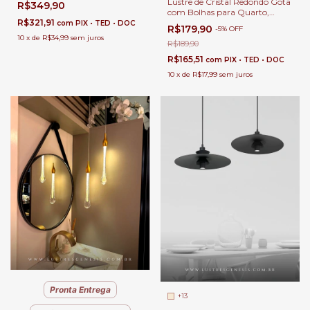
Lustre de Cristal Redondo Gota
R$349,90
Cama - Sindora • DCD02136
com Bolhas para Quarto,
R$321,91
Lavabos, Cabeceira de Cama e
com
PIX • TED • DOC
R$179,90
-
5
%
OFF
Salas
10
x
de
R$34,99
sem juros
R$189,90
R$165,51
com
PIX • TED • DOC
10
x
de
R$17,99
sem juros
Pronta Entrega
+13