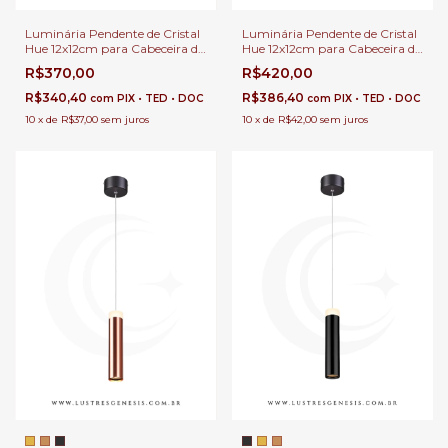
Luminária Pendente de Cristal
Luminária Pendente de Cristal
Hue 12x12cm para Cabeceira de
Hue 12x12cm para Cabeceira de
Cama e Lavabo e Balcão de
Cama e Lavabo e Balcão de
R$370,00
R$420,00
Cozinha.
Cozinha.
R$340,40
R$386,40
com
PIX • TED • DOC
com
PIX • TED • DOC
10
x
de
R$37,00
sem juros
10
x
de
R$42,00
sem juros