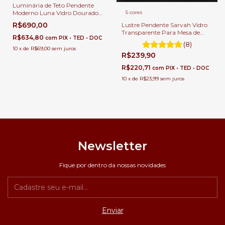
Luminária de Teto Pendente
5 cores
Moderno Luna Vidro Dourado
Para Salas Lavabos Balcão e
R$690,00
Lustre Pendente Sarvah Vidro
Cabeceira de Cama.
Transparente Para Mesa de
R$634,80
com
PIX • TED • DOC
Sala de Jantar.
(8)
10
x
de
R$69,00
sem juros
R$239,90
R$220,71
com
PIX • TED • DOC
10
x
de
R$23,99
sem juros
Newsletter
Fique por dentro da nossas novidades