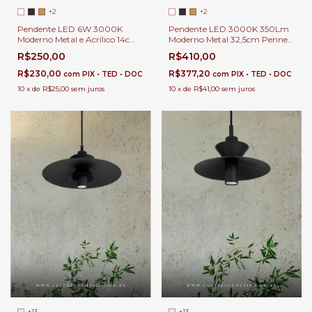
+2
+2
Pendente LED 6W 3000K
Pendente LED 3000K 350Lm
Moderno Metal e Acrílico 14cm
Moderno Metal 32,5cm Penner
Bushy Para Cabeceira de
Para Bancada de Cozinha e
R$250,00
R$410,00
Cama e Balcão de Cozinha
Área Gourmet
R$230,00
R$377,20
com
PIX • TED • DOC
com
PIX • TED • DOC
10
x
de
R$25,00
sem juros
10
x
de
R$41,00
sem juros
+13
+13