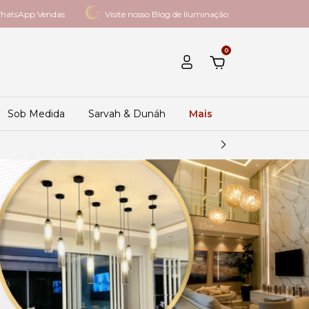
hatsApp Vendas
Visite nosso Blog de Iluminação
0
Sob Medida
Sarvah & Dunáh
Mais