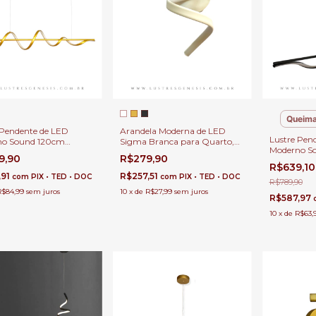
Queima
 Pendente de LED
Arandela Moderna de LED
Lustre Pen
no Sound 120cm
Sigma Branca para Quarto,
Moderno S
o para Sala de Jantar,
Cabeceira de Cama, Lavabo e
9,90
R$279,90
para Sala d
, Sala de Estar e
Quarto Infantil
R$639,1
Sala de Esta
rios
,91
R$257,51
com
PIX • TED • DOC
com
PIX • TED • DOC
R$789,90
R$84,99
sem juros
10
x
de
R$27,99
sem juros
R$587,97
10
x
de
R$63,