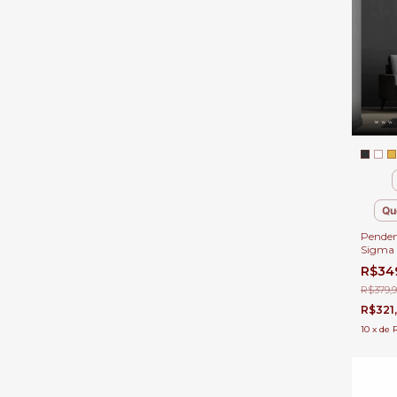
Qu
Penden
Sigma 
de Cam
R$34
Quarto
R$379,
R$321
10
x
de