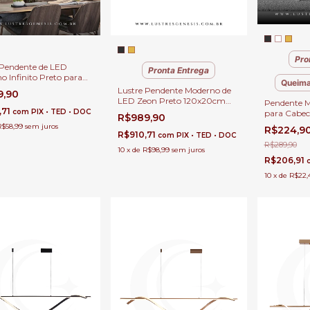
Pro
 Pendente de LED
Pronta Entrega
o Infinito Preto para
Queima
 Jantar, Quartos, Sala
Lustre Pendente Moderno de
9,90
r e Escritórios
LED Zeon Preto 120x20cm
Pendente M
,71
para Sala de Jantar, Quartos e
com
PIX • TED • DOC
para Cabec
R$989,90
Sala de Estar e Apartamento
Balcão de 
R$58,99
sem juros
R$224,9
Lavabo e B
R$910,71
com
PIX • TED • DOC
R$289,90
10
x
de
R$98,99
sem juros
R$206,91
10
x
de
R$22,