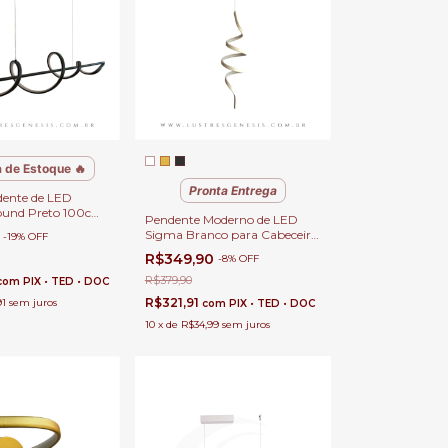
 de Estoque 🔥
Pronta Entrega
dente de LED
ound Preto 100cm
Pendente Moderno de LED
e Jantar, Quartos,
Sigma Branco para Cabeceira
0
-
19
%
OFF
r e Escritórios
de Cama, Balcão de Cozinha,
R$349,90
-
8
%
OFF
Quartos e Lavabo
R$379,90
com
PIX • TED • DOC
R$321,91
91
sem juros
com
PIX • TED • DOC
10
x
de
R$34,99
sem juros