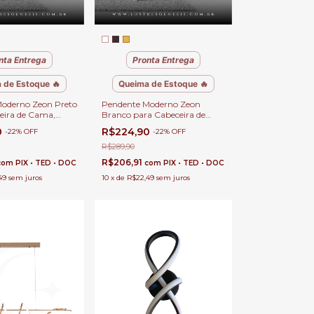
nta Entrega
Pronta Entrega
 de Estoque 🔥
Queima de Estoque 🔥
oderno Zeon Preto
Pendente Moderno Zeon
eira de Cama,
Branco para Cabeceira de
Cozinha, Quartos,
Cama, Balcão de Cozinha,
0
R$224,90
-
22
%
OFF
-
22
%
OFF
anheiro
Quartos, Lavabo e Banheiro
R$289,90
R$206,91
com
PIX • TED • DOC
com
PIX • TED • DOC
49
sem juros
10
x
de
R$22,49
sem juros