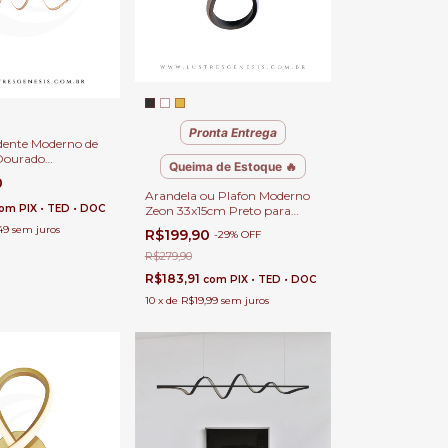
Pronta Entrega
dente Moderno de
Dourado
Queima de Estoque 🔥
ara Sala de
0
rtos e Sala de
Arandela ou Plafon Moderno
artamento
om
PIX • TED • DOC
Zeon 33x15cm Preto para
Quarto, Corredor, Cabeceira
49
sem juros
R$199,90
-
29
%
OFF
de Cama, Lavabo e Quarto
Infantil
R$279,90
R$183,91
com
PIX • TED • DOC
10
x
de
R$19,99
sem juros