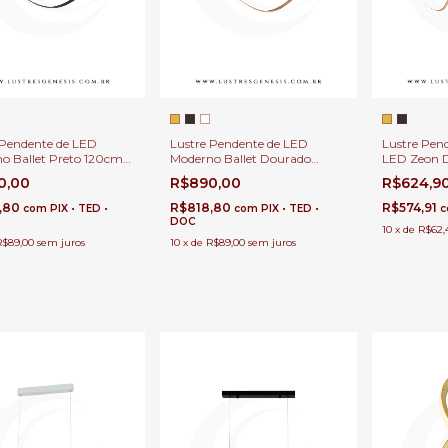
 Pendente de LED
Lustre Pendente de LED
Lustre Pen
o Ballet Preto 120cm
Moderno Ballet Dourado
LED Zeon 
la de Jantar, Quartos,
120cm para Sala de Jantar,
100x20cm p
0,00
R$890,00
R$624,9
 Estar e Escritórios
Quartos, Sala de Estar e
Jantar, Qua
Escritórios
Estar e Ap
,80
R$818,80
R$574,91
com
PIX • TED •
com
PIX • TED •
c
DOC
10
x
de
R$62,
R$89,00
sem juros
10
x
de
R$89,00
sem juros