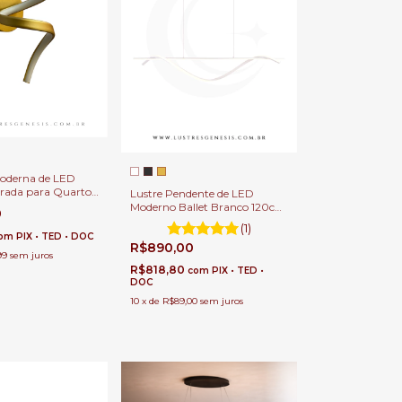
oderna de LED
ada para Quarto,
Lustre Pendente de LED
de Cama, Lavabo e
Moderno Ballet Branco 120cm
0
ntil
para Sala de Jantar, Quartos,
(1)
Sala de Estar e Escritórios
om
PIX • TED • DOC
R$890,00
99
sem juros
R$818,80
com
PIX • TED •
DOC
10
x
de
R$89,00
sem juros