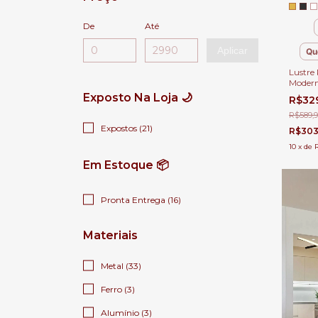
De
Até
Aplicar
Qu
Lustre
Modern
para Sa
Exposto Na Loja 🌙
R$32
Sala de
R$589,
Expostos (21)
R$303
10
x
de
Em Estoque 📦
Pronta Entrega (16)
Materiais
Metal (33)
Ferro (3)
Alumínio (3)