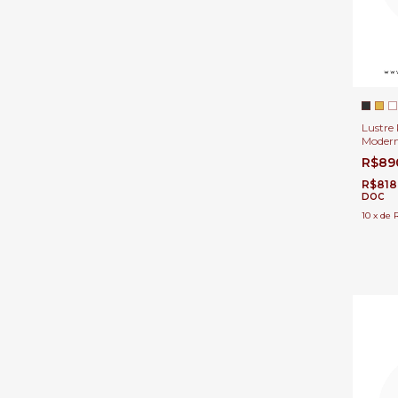
Lustre
Modern
para Sa
R$89
Sala de
R$818
DOC
10
x
de