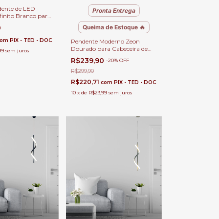
dente de LED
Pronta Entrega
finito Branco para
tar, Quartos, Sala
0
Queima de Estoque 🔥
scritórios
com
PIX • TED • DOC
Pendente Moderno Zeon
Dourado para Cabeceira de
99
sem juros
Cama, Balcão de Cozinha,
R$239,90
-
20
%
OFF
Quartos, Lavabo e Banheiro
R$299,90
R$220,71
com
PIX • TED • DOC
10
x
de
R$23,99
sem juros