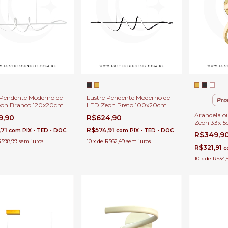
 Pendente Moderno de
Lustre Pendente Moderno de
Pro
eon Branco 120x20cm
LED Zeon Preto 100x20cm
la de Jantar, Quartos e
para Sala de Jantar, Quartos e
Arandela o
9,90
R$624,90
e Estar e Apartamento
Sala de Estar e Apartamento
Zeon 33x15
,71
R$574,91
Quarto, Cor
com
PIX • TED • DOC
com
PIX • TED • DOC
R$349,9
de Cama, L
R$98,99
sem juros
10
x
de
R$62,49
sem juros
Infantil
R$321,91
c
10
x
de
R$34,