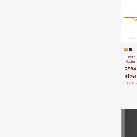
Lustre
Moder
Dourad
R$84
Quartos
Escritó
R$781
10
x
de