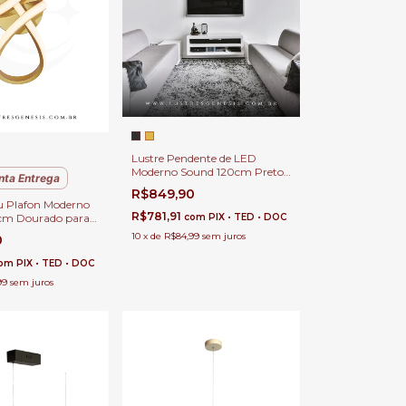
Lustre Pendente de LED
Moderno Sound 120cm Preto
nta Entrega
para Sala de Jantar, Quartos,
R$849,90
Sala de Estar e Escritórios
u Plafon Moderno
R$781,91
cm Dourado para
com
PIX • TED • DOC
redor, Cabeceira
10
x
de
R$84,99
sem juros
0
avabo e Quarto
om
PIX • TED • DOC
99
sem juros