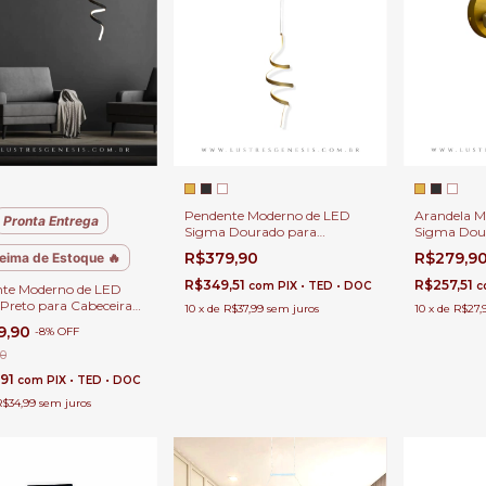
Pendente Moderno de LED
Arandela M
Pronta Entrega
Sigma Dourado para
Sigma Dour
Cabeceira de Cama, Balcão de
Cabeceira 
R$379,90
R$279,9
eima de Estoque 🔥
Cozinha, Quartos e Lavabo
Quarto Infa
R$349,51
R$257,51
com
PIX • TED • DOC
c
te Moderno de LED
Preto para Cabeceira
10
x
de
R$37,99
sem juros
10
x
de
R$27,
a, Balcão de Cozinha,
9,90
-
8
%
OFF
s e Lavabo
90
,91
com
PIX • TED • DOC
R$34,99
sem juros