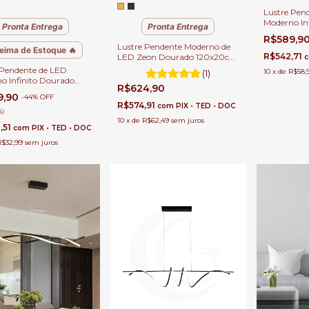
Lustre Pen
Moderno In
Pronta Entrega
Pronta Entrega
Sala de Jan
R$589,9
de Estar e E
Lustre Pendente Moderno de
eima de Estoque 🔥
R$542,71
LED Zeon Dourado 120x20cm
para Sala de Jantar, Quartos e
 Pendente de LED
10
x
de
R$58,
(1)
Sala de Estar e Apartamento
o Infinito Dourado
R$624,90
la de Jantar, Quartos,
9,90
-
44
%
OFF
 Estar e Escritórios
R$574,91
com
PIX • TED • DOC
90
10
x
de
R$62,49
sem juros
,51
com
PIX • TED • DOC
R$32,99
sem juros