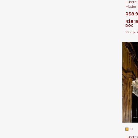
Lustre
Modern
60x25c
R$8.
Direito
R$8.1
DOC
10
x
de
+1
Lustre 