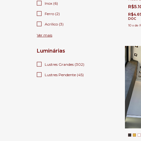
Inox (6)
Ø120c
R$5.
Para Sa
Duplo
Ferro (2)
R$4.6
DOC
Acrílico (3)
10
x
de
Ver mais
Luminárias
Lustres Grandes (302)
Lustres Pendente (45)