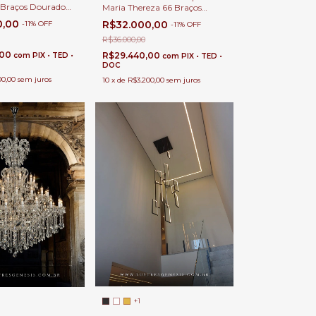
 Braços Dourado
Maria Thereza 66 Braços
 com Pé Direito
Cromado para Casas com Pé
0,00
R$32.000,00
-
11
%
OFF
-
11
%
OFF
et e Palácios.
Direito Duplo e Buffet
R$36.000,00
,00
R$29.440,00
com
PIX • TED •
com
PIX • TED •
DOC
00,00
sem juros
10
x
de
R$3.200,00
sem juros
+1