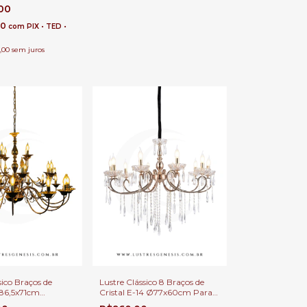
raços para Casas
,00
ito Duplo e Buffet
80
com
PIX • TED •
,00
sem juros
sico Braços de
Lustre Clássico 8 Braços de
Ø86,5x71cm
Cristal E-14 Ø77x60cm Para
-14 Para Pé
Pé Direito Duplo e Sala de