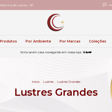
eforma de Lustres • SP
W
 Produtos
Por Ambiente
Por Marcas
Coleções
Sinta-se em casa navegando em nossa loja. 💎🏡❤️
Início
.
Lustres
.
Lustres Grandes
Lustres Grandes