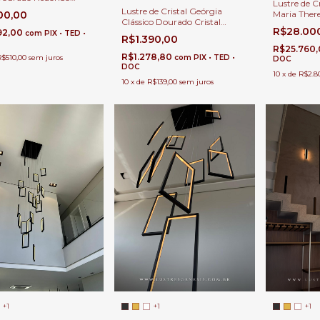
Lustre de C
m de LED 84w 3000K
Lustre de Cristal Geórgia
Maria Ther
100,00
la de Jantar Pé Direito
Clássico Dourado Cristal
Cromado p
R$28.00
92,00
Âmbar 5 Braços para Casas
com
PIX • TED •
Direito Dup
R$1.390,00
com Pé Direito Duplo e Buffet
R$25.760
R$1.278,80
R$510,00
sem juros
com
PIX • TED •
DOC
DOC
10
x
de
R$2.8
10
x
de
R$139,00
sem juros
+1
+1
+1