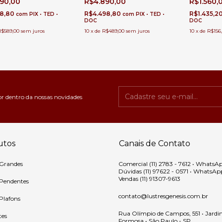
R$4.890,00
R$1.560,
890,00
Buffet
Direito Dup
com Pé Direito Duplo e
 - Sindora • DCD00479-
R$4.498,80
R$1.435,2
18,80
com
PIX • TED •
com
PIX • TED •
DOC
DOC
10
x
de
R$489,00
sem juros
10
x
de
R$156
R$589,00
sem juros
or dentro da nossas novidades
utos
Canais de Contato
 Grandes
Comercial (11) 2783 - 7612 • WhatsA
Dúvidas (11) 97622 - 0571 • WhatsAp
Vendas (11) 91307-9613
 Pendentes
contato@lustresgenesis.com.br
 Plafons
Rua Olímpio de Campos, 551 • Jardi
tes
Formosa • São Paulo - SP