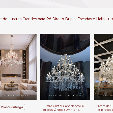
e de Lustres Grandes para Pé Direito Duplo, Escadas e Halls. Il
Lustre Cristal Candelabro 50
Lustre de Cr
Pronta Entrega
Braços Ø168x180H Maria
48 Braços p