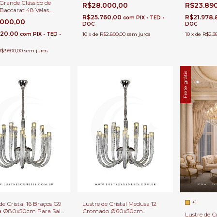
Thereza | Cristais
Duplo
Grande Clássico de
R$28.000,00
R$23.89
Transparentes | Casas Pé
 Baccarat 48 Velas
Direito Duplo
es Rubro Para Casas
R$25.760,00
R$21.978
com
PIX • TED •
.000,00
 Direito Duplo, Lobbies
DOC
DOC
is e Salões de Festas
120,00
com
PIX • TED •
10
x
de
R$2.800,00
sem juros
10
x
de
R$2.3
R$3.600,00
sem juros
Frete grátis
+1
de Cristal 16 Braços G9
Lustre de Cristal Medusa 12
a Ø80x50cm Para Sala
Cromado Ø60x50cm
Lustre de C