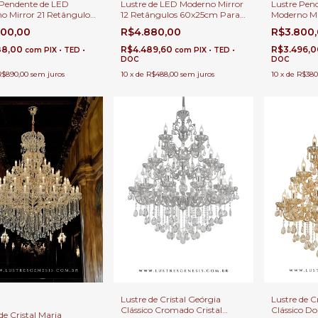
 Pendente de LED
Lustre de LED Moderno Mirror
Lustre Pen
o Mirror 21 Retângulos
12 Retângulos 60x25cm Para
Moderno Mi
m Para Casas Pé
Casas Pé Direito Duplo e Alto
60x25cm Pa
900,00
R$4.880,00
R$3.800
 Duplo e Alto
Direito Dup
88,00
R$4.489,60
R$3.496,
com
PIX • TED •
com
PIX • TED •
DOC
DOC
R$890,00
sem juros
10
x
de
R$488,00
sem juros
10
x
de
R$380
Lustre de Cristal Geórgia
Lustre de C
Clássico Cromado Cristal
Clássico Do
de Cristal Maria