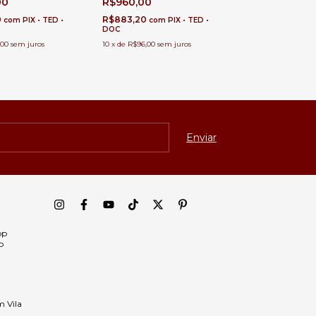
00
R$960,00
lo e Sala de Jantar
Jantar
0
R$883,20
com
PIX • TED •
com
PIX • TED •
DOC
,00
sem juros
10
x
de
R$96,00
sem juros
pp
p
m Vila