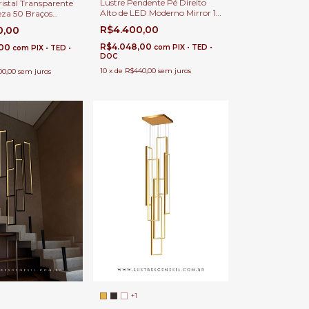
Lustre Pendente Pé Direito
ristal Transparente
Alto de LED Moderno Mirror 12
eza 50 Braços
Retângulos Para Hall de
ara Casas com Pé
R$4.400,00
0,00
Entrada
lo e Buffet
R$4.048,00
,00
com
PIX • TED •
com
PIX • TED •
DOC
10
x
de
R$440,00
sem juros
00,00
sem juros
+1