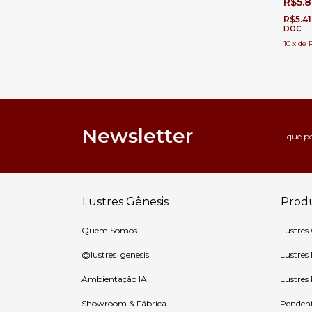
R$5.
Casas 
Buffet
R$5.4
12+8+4
DOC
10
x
de
Newsletter
Fique p
Lustres Gênesis
Prod
Quem Somos
Lustres
@lustres_genesis
Lustres
Ambientação IA
Lustres
Showroom & Fábrica
Penden