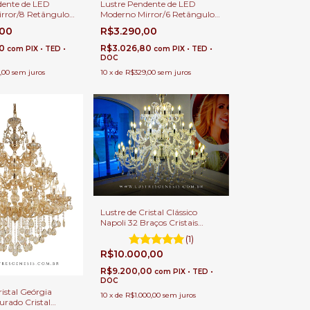
dente de LED
Lustre Pendente de LED
rror/8 Retângulos
Moderno Mirror/6 Retângulos
ra Casas Pé
60x25cm Para Casas Pé
,00
R$3.290,00
lo e Alto
Direito Duplo e Alto
00
R$3.026,80
com
PIX • TED •
com
PIX • TED •
DOC
,00
sem juros
10
x
de
R$329,00
sem juros
Lustre de Cristal Clássico
Napoli 32 Braços Cristais
Transparentes Para Casas
(1)
com Pé Direito Duplo e Alto.
R$10.000,00
R$9.200,00
com
PIX • TED •
DOC
ristal Geórgia
10
x
de
R$1.000,00
sem juros
urado Cristal