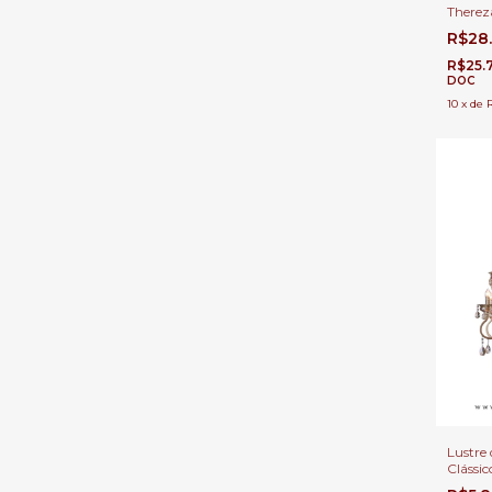
Therez
para C
R$28
Duplo 
R$25.
DOC
10
x
de
Lustre 
Clássic
Transp