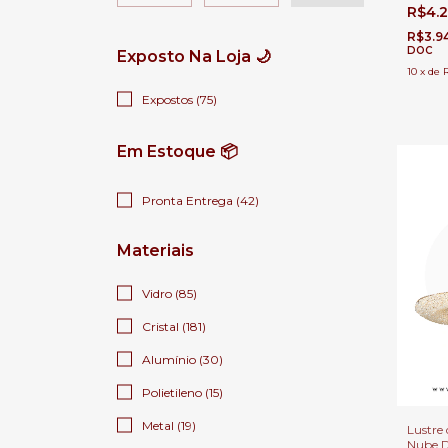
de Jant
R$4.
Alto
R$3.9
DOC
Exposto Na Loja 🌙
10
x
de
Expostos (75)
Em Estoque 📦
Pronta Entrega (42)
Materiais
Vidro (85)
Cristal (181)
Alumínio (30)
Polietileno (15)
Metal (19)
Lustre 
Nube 