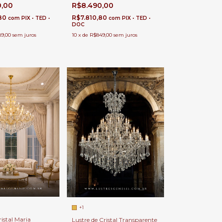
Lâmpada G9 Para Sala de
0,00
R$8.490,00
Estar e Jantar Pé Direito
Duplo e Alto
,80
R$7.810,80
com
PIX • TED •
com
PIX • TED •
DOC
89,00
sem juros
10
x
de
R$849,00
sem juros
+1
ristal Maria
Lustre de Cristal Transparente