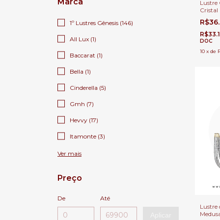
Marca
Lustre 
Cristal
Detalh
R$36
1º Lustres Gênesis (146)
com Pé
de Hoté
R$33.
All Lux (1)
DOC
10
x
de
Baccarat (1)
Bella (1)
Cinderella (5)
Gmh (7)
Hevvy (17)
Itamonte (3)
Ver mais
Preço
De
Até
Lustre 
Medus
Aplicar