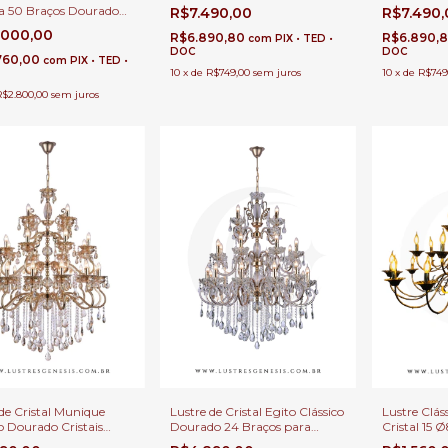
Transparente 24 Braços para
Âmbar 24 B
a 50 Braços Dourado
R$7.490,00
R$7.490
Casas com Pé Direito Duplo e
com Pé Dire
asas com Pé Direito
Buffet
.000,00
R$6.890,80
R$6.890,
com
PIX • TED •
e Buffet
DOC
DOC
760,00
com
PIX • TED •
10
x
de
R$749,00
sem juros
10
x
de
R$749
R$2.800,00
sem juros
Lustre de Cristal Egito Clássico
Lustre Clás
de Cristal Munique
Dourado 24 Braços para
Cristal 15 
o Dourado Cristais
Casas com Pé Direito Duplo e
Lâmpadas E
arente 24 Braços para